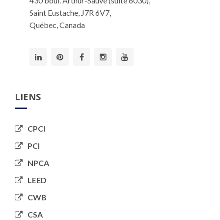
430 boul. Arthur-Sauvé (suite 6030),
Saint Eustache, J7R 6V7,
Québec, Canada
LIENS
CPCI
PCI
NPCA
LEED
CWB
CSA